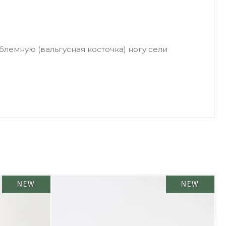
лемную (вальгусная косточка) ногу сели
NEW
NEW