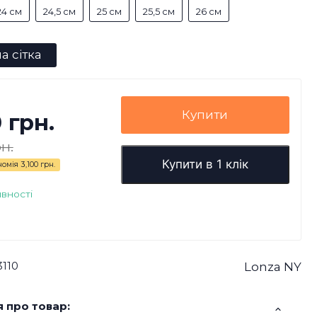
24 см
24,5 см
25 см
25,5 см
26 см
а сітка
Купити
0 грн.
н.
Купити в 1 клік
номія
3,100 грн.
явності
3110
Lonza NY
 про товар: