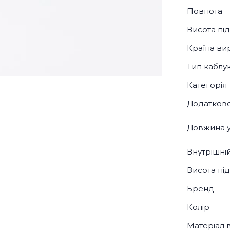
Повнота
Висота пі
Країна ви
Тип каблу
Категорія
Додатков
Довжина у
Внутрішні
Висота під
Бренд
Колір
Матеріал 