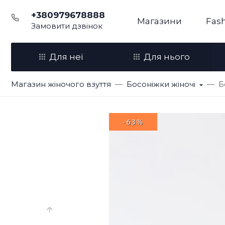
+380979678888
Магазини
Fash
Замовити дзвінок
Для неї
Для нього
Магазин жіночого взуття
Босоніжки жіночі
Б
-63%