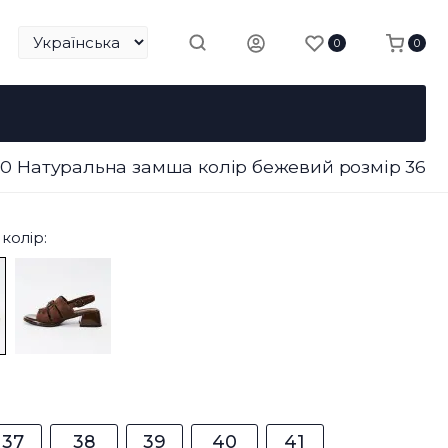
0
0
110 Натуральна замша колір бежевий розмір 36
колір:
37
38
39
40
41