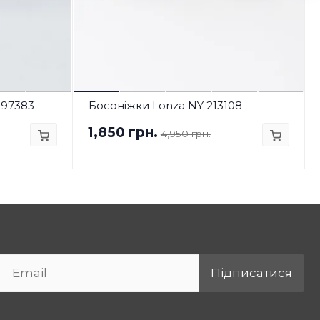
197383
Босоніжки Lonza NY 213108
1,850 грн.
4,950 грн.
Підписатися