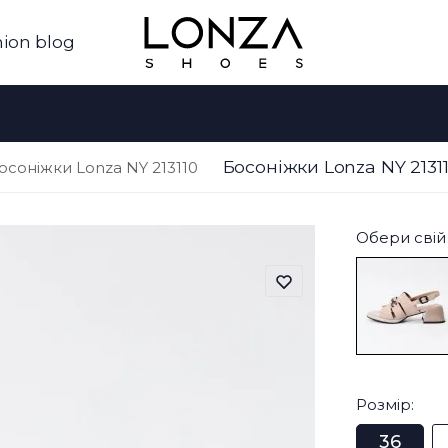
ion blog
Босоніжки Lonza NY 213
осоніжки Lonza NY 213110
Обери свій 
Розмір:
36