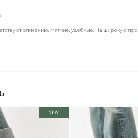
5
етствуют описанию. Мягкие, удобные. На широкую проб
ь
NEW