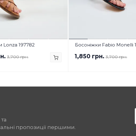
и Lonza 197782
Босоніжки Fabio Monelli 
н.
1,850 грн.
3,700 грн.
3,700 грн.
 та
іальні пропозиції першими.