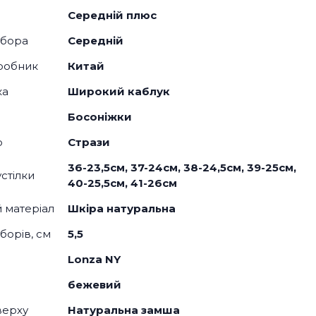
Середній плюс
дбора
Середній
робник
Китай
ка
Широкий каблук
Босоніжки
о
Стрази
36-23,5см, 37-24см, 38-24,5см, 39-25см,
стілки
40-25,5см, 41-26см
й матеріал
Шкіра натуральна
борів, см
5,5
Lonza NY
бежевий
верху
Натуральна замша