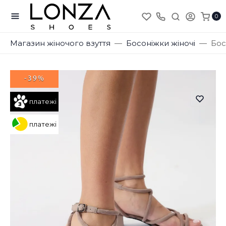
0
Магазин жіночого взуття
Босоніжки жіночі
Бос
-39%
платежі
платежі