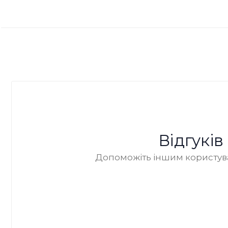
Відгукі
Допоможіть іншим користува