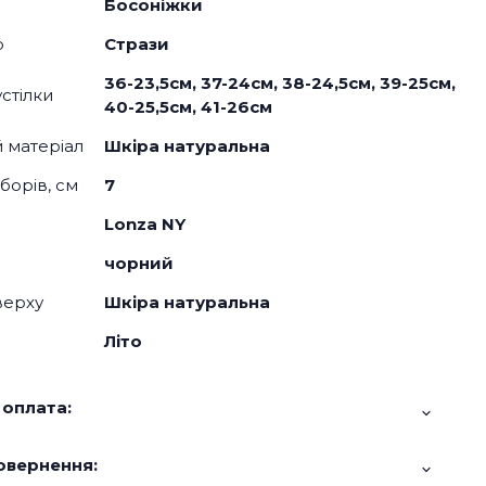
Босоніжки
о
Стрази
36-23,5см, 37-24см, 38-24,5см, 39-25см,
стілки
40-25,5см, 41-26см
й матеріал
Шкіра натуральна
борів, см
7
Lonza NY
чорний
верху
Шкіра натуральна
Літо
 оплата:
овернення: