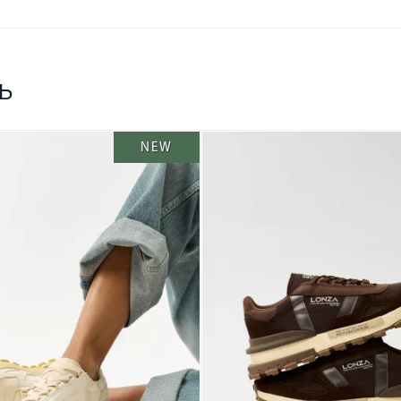
ь
NEW