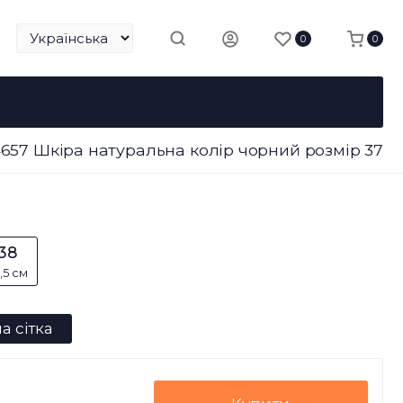
0
0
4657 Шкіра натуральна колір чорний розмір 37
38
,5 см
а сітка