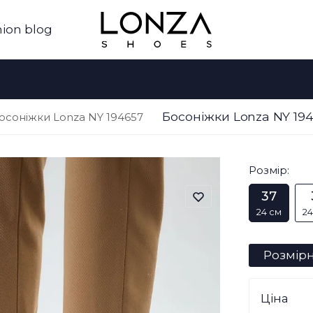
ion blog
Босоніжки Lonza NY 19
осоніжки Lonza NY 194657
Розмір:
37
24 см
24
Розмірн
Ціна