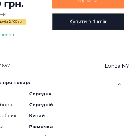
Купити
0 грн.
н.
Купити в 1 клік
номія
2,400 грн.
явності
4657
Lonza NY
 про товар:
Середня
дбора
Середній
робник
Китай
ка
Рюмочка