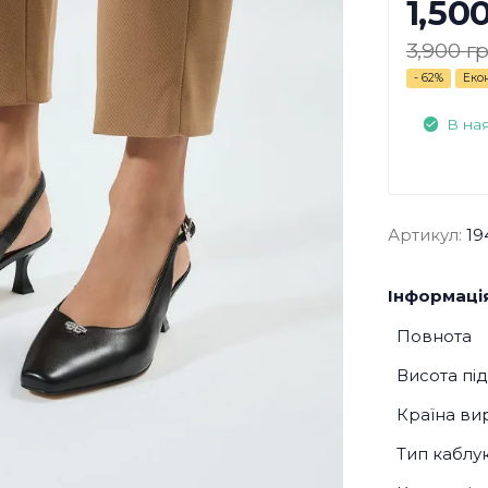
1,50
3,900 гр
- 62%
Еко
В на
Артикул:
19
Інформація
Повнота
Висота пі
Країна ви
Тип каблу