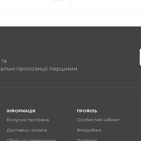
 та
іальні пропозиції першими.
ІНФОРМАЦІЯ
ПРОФІЛЬ
Бонусна програма
Особистий кабінет
Доставка і оплата
Вподобані
Обмін чи повернення
Політика