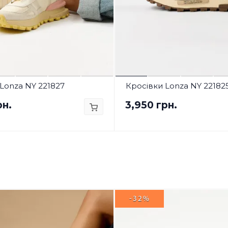
Lonza NY 221827
Кросівки Lonza NY 22182
рн.
3,950 грн.
-32%