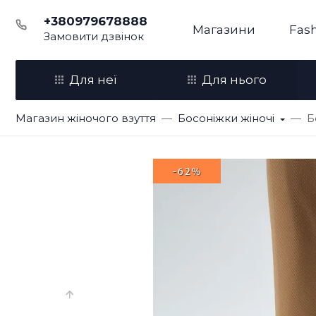
+380979678888
Магазини
Fash
Замовити дзвінок
Для неї
Для нього
Магазин жіночого взуття
Босоніжки жіночі
Б
-62%