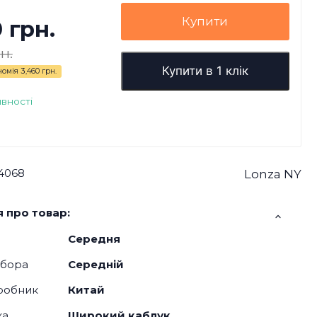
Купити
0 грн.
н.
Купити в 1 клік
номія
3,460 грн.
явності
4068
Lonza NY
 про товар:
Середня
дбора
Середній
робник
Китай
ка
Широкий каблук