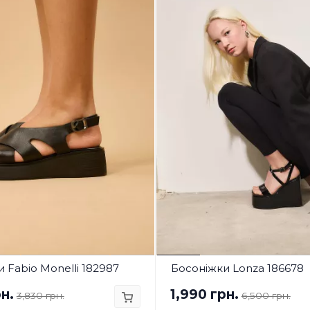
 Fabio Monelli 182987
Босоніжки Lonza 186678
н.
1,990 грн.
3,830 грн.
6,500 грн.