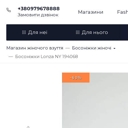
+380979678888
Магазини
Fash
Замовити дзвінок
Для неї
Для нього
Магазин жіночого взуття
Босоніжки жіночі
Босоніжки Lonza NY 194068
-63%