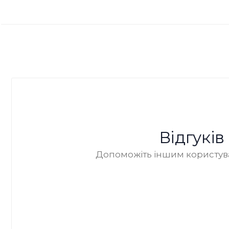
Відгукі
Допоможіть іншим користува