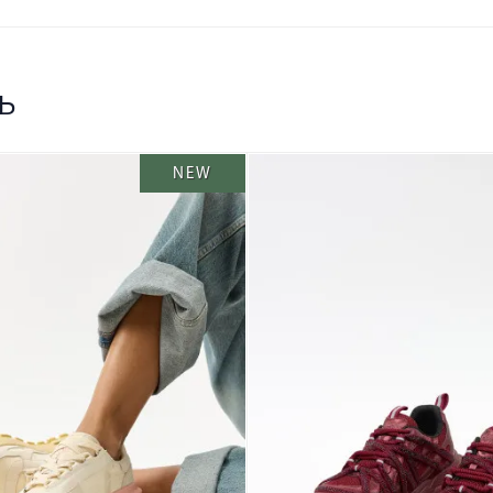
ь
NEW