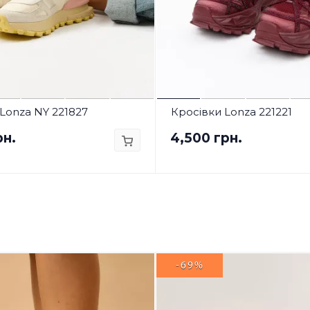
Lonza NY 221827
Кросівки Lonza 221221
рн.
4,500 грн.
-69%