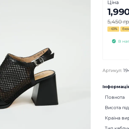
Ціна
1,99
5,450 гр
- 63%
Еко
В на
Артикул:
19
Інформація
Повнота
Висота пі
Країна ви
Тип каблу