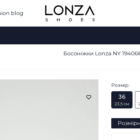
ion blog
Босоніжки Lonza NY 194068
Розмір:
36
23,5 см
Розмірн