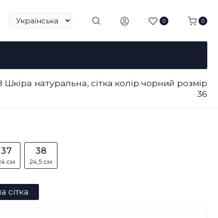
0
0
 Шкіра натуральна, сітка колір чорний розмір
36
37
38
24 см
24,5 см
а сітка