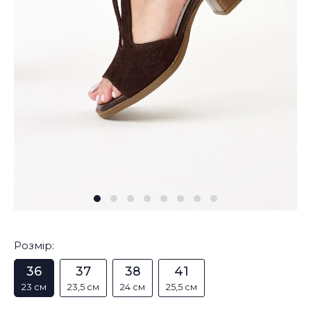
Розмір:
36
37
38
41
23 см
23,5 см
24 см
25,5 см