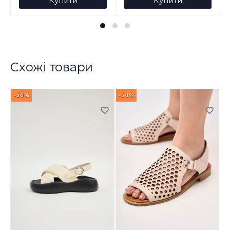
Купити
Купити
Схожі товари
-50%
-50%
-