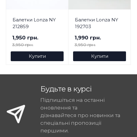
Балетки Lonza NY
Балетки Lonza NY
212859
192703
1,950 грн.
1,990 грн.
3,950 грн.
3,950 грн.
Купити
Купити
Будьте в курсі
Підпишіться на останні
оновлення та
дізнавайтеся про новинки та
спеціальні пропозиції
першими.