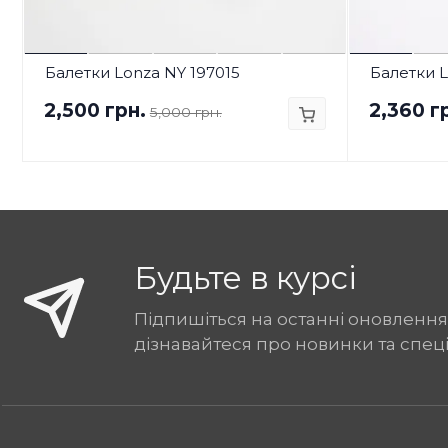
Балетки Lonza NY 197015
Балетки L
2,500 грн.
2,360 г
5,000 грн.
Будьте в курсі
Підпишіться на останні оновлення
дізнавайтеся про новинки та спец