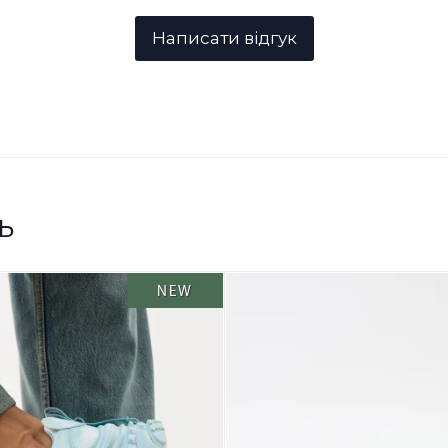
ь
NEW