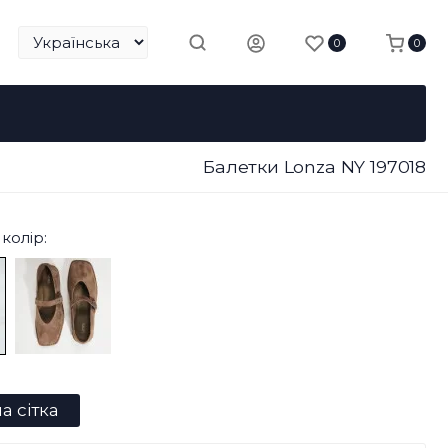
0
0
Балетки Lonza NY 197018
колір:
а сітка