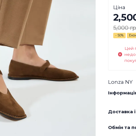
Ціна
2,50
5,000 гр
- 50%
Еко
Цей 
недо
поку
Lonza NY
Інформація
Доставка і
Обмін та п