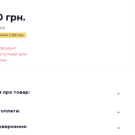
0 грн.
н.
номія
2,500 грн.
продукт
ступний для
пки
 про товар:
 оплата:
овернення: