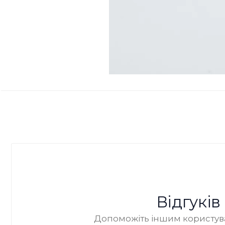
Відгукі
Допоможіть іншим користува