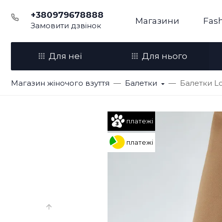
+380979678888
Магазини
Fash
Замовити дзвінок
Для неї
Для нього
Магазин жіночого взуття
Балетки
Балетки L
платежі
платежі