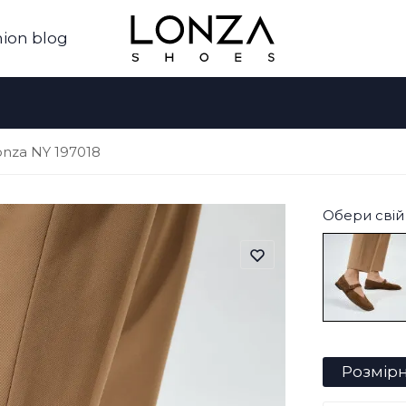
ion blog
onza NY 197018
Обери свій 
Розмірн