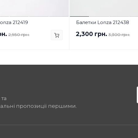
onza 212419
Балетки Lonza 212438
рн.
2,300 грн.
2,950 грн.
3,300 грн.
 та
іальні пропозиції першими.