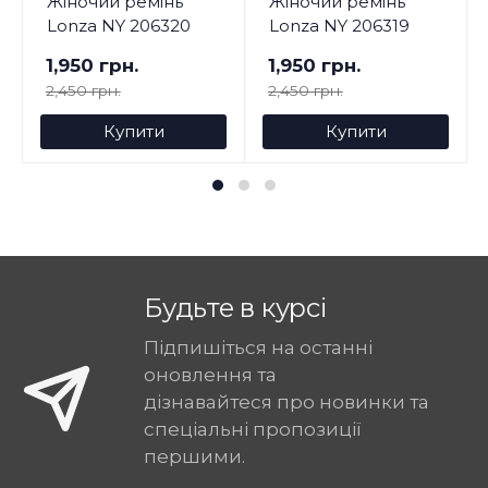
Жіночий ремінь
Жіночий ремінь
Lonza NY 206320
Lonza NY 206319
1,950 грн.
1,950 грн.
2,450 грн.
2,450 грн.
Купити
Купити
Будьте в курсі
Підпишіться на останні
оновлення та
дізнавайтеся про новинки та
спеціальні пропозиції
першими.