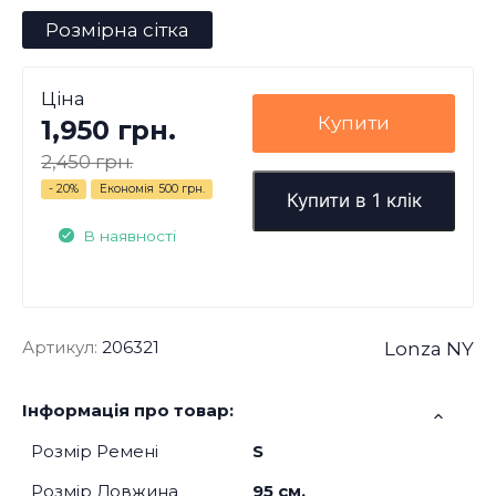
Розмірна сітка
Ціна
Купити
1,950 грн.
2,450 грн.
- 20%
Економія
500 грн.
Купити в 1 клік
В наявності
Артикул:
206321
Lonza NY
Інформація про товар:
Розмір Ремені
S
Розмір Довжина
95 см.