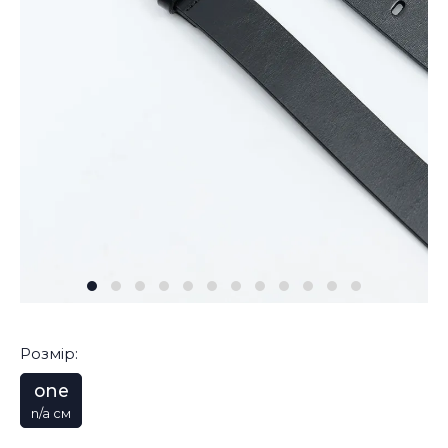
Розмір:
one
n/a см