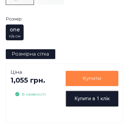
Розмір:
one
n/a см
Розмірна сітка
Ціна
Купити
1,055 грн.
В наявності
Купити в 1 клік