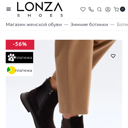
0
Магазин женской обуви
Зимние ботинки
Боти
-56%
платежа
платежа