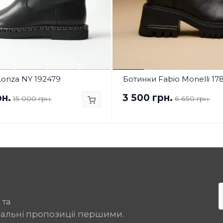
Lonza NY 192479
Ботинки Fabio Monelli 17
рн.
3 500 грн.
15 000 грн.
6 650 грн.
 та
іальні пропозиції першими.