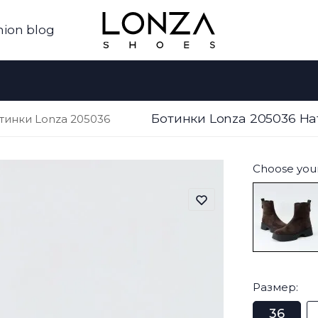
hion blog
Ботинки Lonza 205036 Н
тинки Lonza 205036
Choose your
Размер:
36