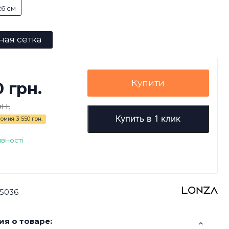
26 см
ная сетка
Купити
0 грн.
рн.
Купить в 1 клик
номия
3 550 грн.
явності
5036
я о товаре: