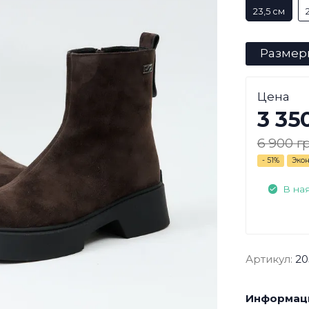
23,5 см
Размер
Цена
3 35
6 900 г
- 51%
Эко
В на
Артикул:
20
Информаци