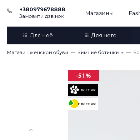
+380979678888
Магазины
Fas
Замовити дзвінок
Для неё
Для него
Магазин женской обуви
Зимние ботинки
Бо
-51%
платежа
платежа