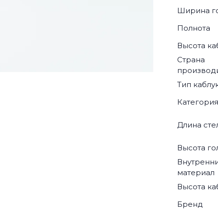
Ширина г
Полнота
Высота ка
Страна
производ
Тип каблу
Категори
Длина сте
Высота г
Внутренн
материал
Высота ка
Бренд