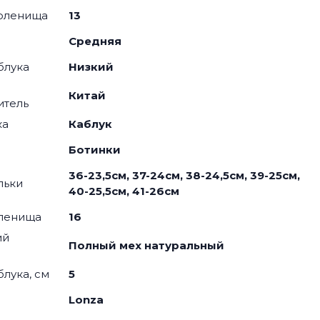
оленища
13
Средняя
блука
Низкий
Китай
итель
ка
Каблук
я
Ботинки
36-23,5см, 37-24см, 38-24,5см, 39-25см,
льки
40-25,5см, 41-26см
оленища
16
ий
Полный мех натуральный
блука, см
5
Lonza