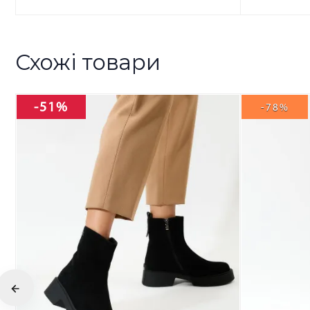
Схожі товари
-51%
-78%