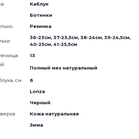
ка
Каблук
я
Ботинки
ельно
Резинка
36-23см, 37-23,5см, 38-24см, 39-24,5см,
льки
40-25см, 41-25,5см
оленища
13
ий
Полный мех натуральный
блука, см
6
Lonza
Черный
 верха
Кожа натуральная
Зима