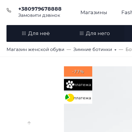
+380979678888
Магазины
Fas
Замовити дзвінок
Для неё
Для него
Магазин женской обуви
Зимние ботинки
Бо
-77%
платежа
платежа