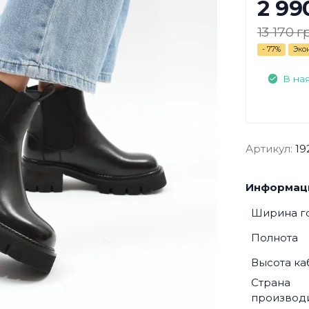
2 99
13 170 г
- 77%
Эко
В на
Артикул:
19
Информаци
Ширина г
Полнота
Высота ка
Страна
производ