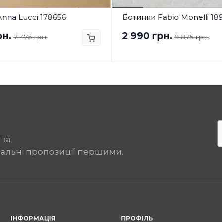
nna Lucci 178656
Ботинки Fabio Monelli 18
рн.
2 990 грн.
7 475 грн.
9 875 грн.
 та
іальні пропозиції першими.
ІНФОРМАЦІЯ
ПРОФІЛЬ