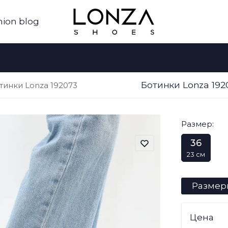
hion blog
Ботинки Lonza 19
тинки Lonza 192073
Размер:
36
23 см
Размер
Цена