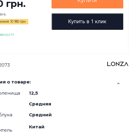
Купити
0 грн.
рн.
Купить в 1 клик
номия
10 180 грн.
явності
2073
я о товаре:
оленища
12,5
Средняя
блука
Средний
Китай
итель