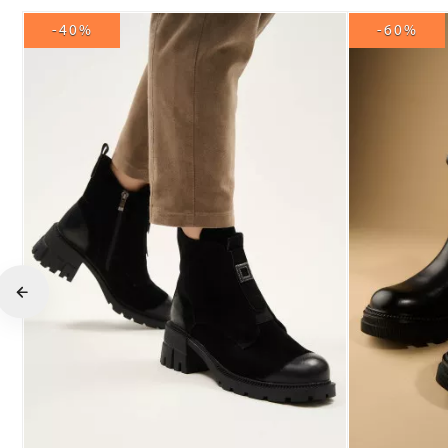
-40%
-60%