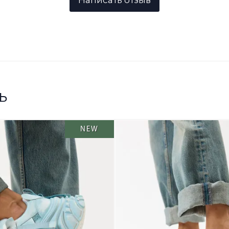
ь
NEW