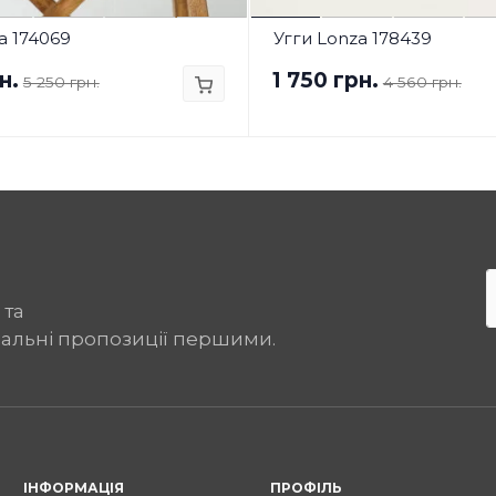
a 174069
Угги Lonza 178439
н.
1 750 грн.
5 250 грн.
4 560 грн.
 та
іальні пропозиції першими.
ІНФОРМАЦІЯ
ПРОФІЛЬ