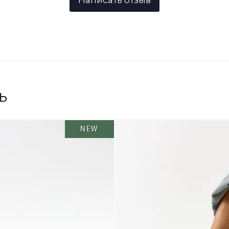
ь
NEW