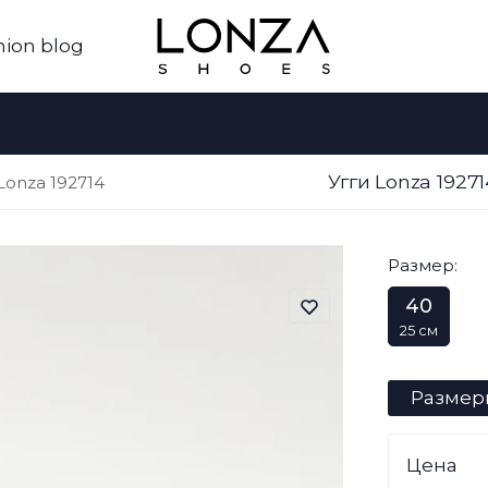
hion blog
Угги Lonza 192
Lonza 192714
Размер:
40
25 см
Размер
Цена