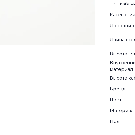
Тип каблу
Категори
Дополнит
Длина сте
Высота г
Внутренн
материал
Высота ка
Бренд
Цвет
Материал
Пол