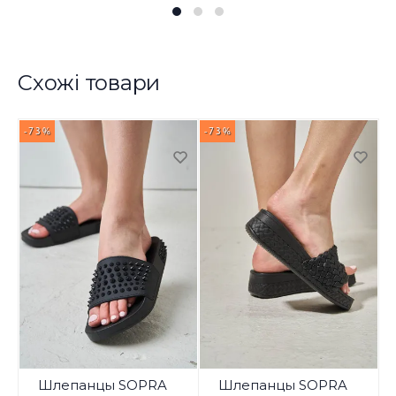
Схожі товари
-73%
-73%
-
Шлепанцы SOPRA
Шлепанцы SOPRA