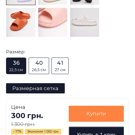
Размер:
36
40
41
22,5 см
26,5 см
27 см
Размерная сетка
Цена
Купити
300 грн.
1 300 грн.
- 77%
Экономия
1 000 грн.
Купить в 1 клик