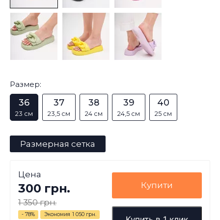
Размер:
36
37
38
39
40
23 см
23,5 см
24 см
24,5 см
25 см
Размерная сетка
Цена
Купити
300 грн.
1 350 грн.
- 78%
Экономия
1 050 грн.
Купить в 1 клик