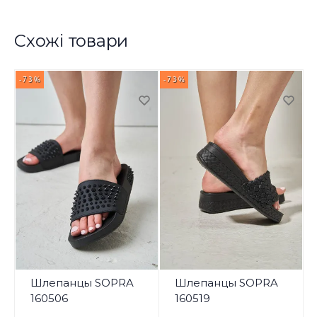
Схожі товари
-73%
-73%
-
Шлепанцы SOPRA
Шлепанцы SOPRA
160506
160519