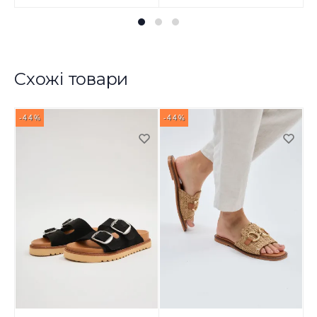
Схожі товари
-44%
-44%
-