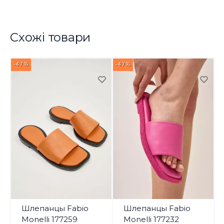
Схожі товари
-47%
-47%
-
Шлепанцы Fabio
Шлепанцы Fabio
Monelli 177259
Monelli 177232