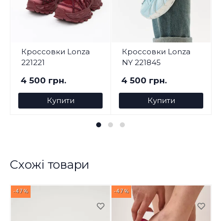
Кроссовки Lonza
Кроссовки Lonza
221221
NY 221845
4 500 грн.
4 500 грн.
Купити
Купити
Схожі товари
-47%
-47%
-