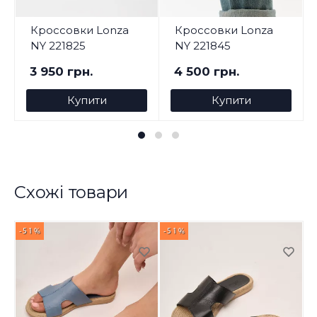
Кроссовки Lonza
Кроссовки Lonza
NY 221825
NY 221845
3 950 грн.
4 500 грн.
Купити
Купити
Схожі товари
-51%
-51%
-