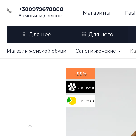
+380979678888
Магазины
Fas
Замовити дзвінок
Для неё
Для него
Магазин женской обуви
Сапоги женские
Ка
-55%
платежа
платежа