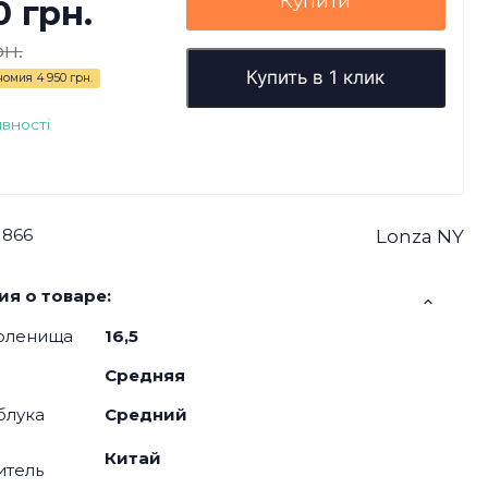
Купити
0 грн.
рн.
Купить в 1 клик
номия
4 950 грн.
явності
1866
Lonza NY
я о товаре:
оленища
16,5
Средняя
блука
Средний
Китай
итель