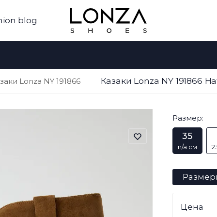
hion blog
Казаки Lonza NY 191866 
заки Lonza NY 191866
Размер:
35
n/a см
2
Размер
Цена