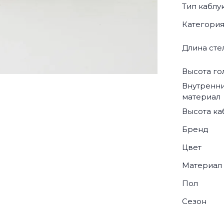
Тип каблу
Категори
Длина сте
Высота г
Внутренн
материал
Высота ка
Бренд
Цвет
Материал
Пол
Сезон