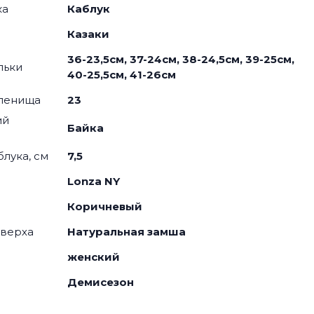
ка
Каблук
я
Казаки
36-23,5см, 37-24см, 38-24,5см, 39-25см,
льки
40-25,5см, 41-26см
оленища
23
ий
Байка
блука, см
7,5
Lonza NY
Коричневый
 верха
Натуральная замша
женский
Демисезон