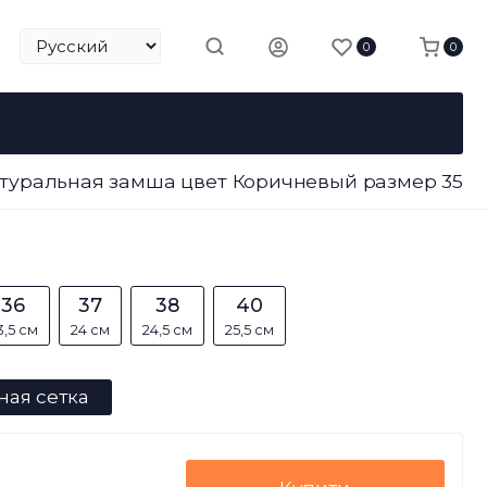
0
0
Натуральная замша цвет Коричневый размер 35
36
37
38
40
3,5 см
24 см
24,5 см
25,5 см
ная сетка