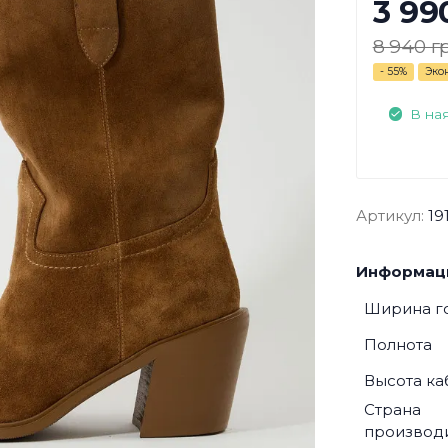
3 99
8 940 г
- 55%
Эко
В на
Артикул:
19
Информаци
Ширина г
Полнота
Высота ка
Страна
производ