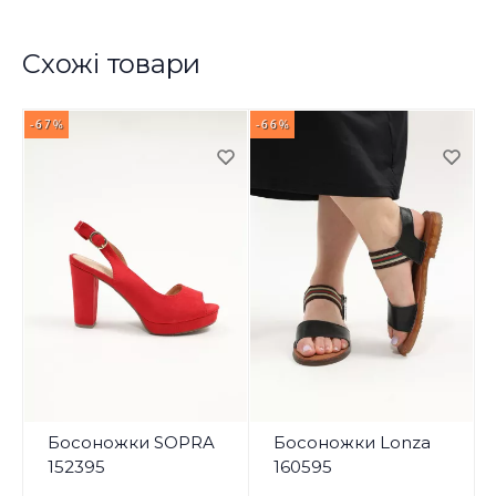
Схожі товари
-67%
-66%
-
Босоножки SOPRA
Босоножки Lonza
152395
160595