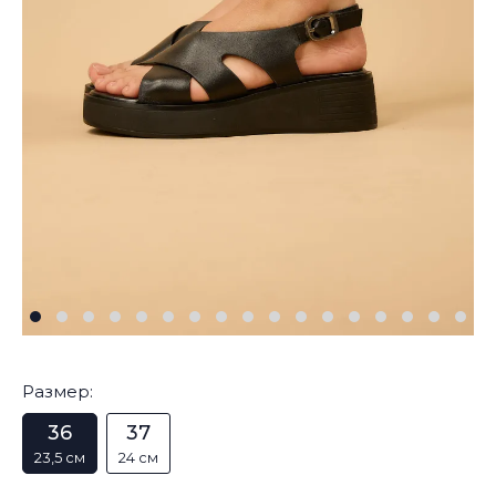
Размер:
36
37
23,5 см
24 см