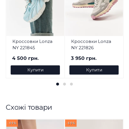
Кроссовки Lonza
Кроссовки Lonza
NY 221845
NY 221826
4 500 грн.
3 950 грн.
Купити
Купити
Схожі товари
-49%
-69%
-