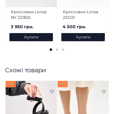
Кроссовки Lonza
Кроссовки Lonza
NY 221825
221221
3 950 грн.
4 500 грн.
Купити
Купити
Схожі товари
-54%
-54%
-