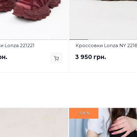
 Lonza 221221
Кроссовки Lonza NY 221
рн.
3 950 грн.
-56%