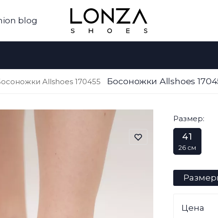
hion blog
Босоножки Allshoes 170
осоножки Allshoes 170455
Размер:
41
26 см
Размер
Цена