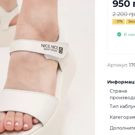
950 
2 200 гр
- 57%
Эко
В на
Артикул:
17
Информаци
Страна
производ
Тип каблу
Категори
Дополнит