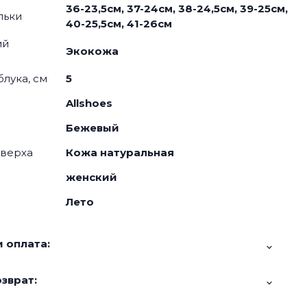
36-23,5см, 37-24см, 38-24,5см, 39-25см,
льки
40-25,5см, 41-26см
ий
Экокожа
блука, см
5
Allshoes
Бежевый
 верха
Кожа натуральная
женский
Лето
 оплата:
зврат: