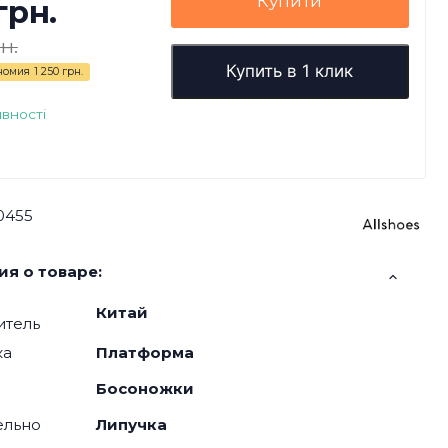
Купити
грн.
н.
Купить в 1 клик
номия
1 250 грн.
явності
0455
я о товаре:
Китай
итель
ка
Платформа
я
Босоножки
ельно
Липучка