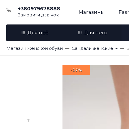
+380979678888
Магазины
Fas
Замовити дзвінок
Для неё
Для него
Магазин женской обуви
Сандали женские
Б
-57%