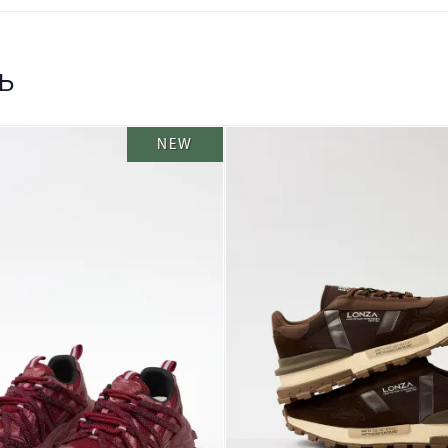
ь
NEW