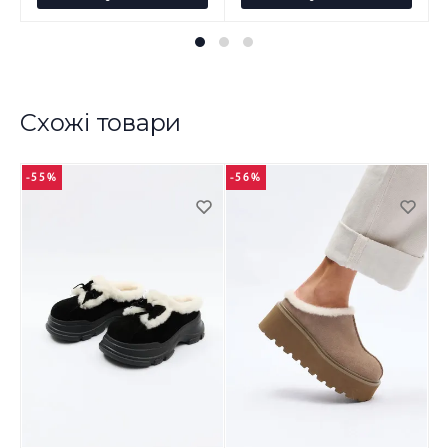
Схожі товари
-55%
-56%
-