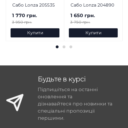
Сабо Lonza 205535
Сабо Lonza 204890
1 770 грн.
1 650 грн.
3 950 грн.
3 750 грн.
Купити
Купити
Будьте в курсі
Підпишіться на останні
оновлення та
дізнавайтеся про новинки та
спеціальні пропозиції
першими.