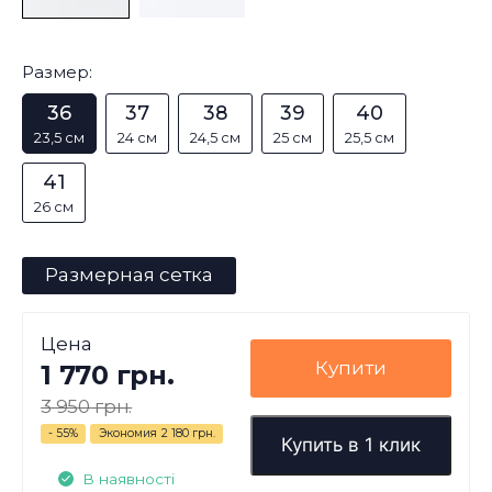
Размер:
36
37
38
39
40
23,5 см
24 см
24,5 см
25 см
25,5 см
41
26 см
Размерная сетка
Цена
Купити
1 770 грн.
3 950 грн.
- 55%
Экономия
2 180 грн.
Купить в 1 клик
В наявності