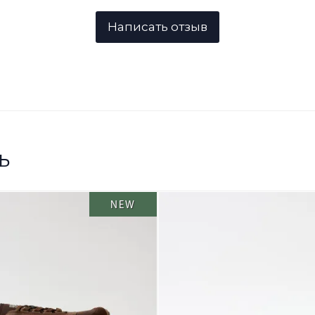
ь
NEW