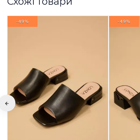
Схожі товари
-49%
-49%