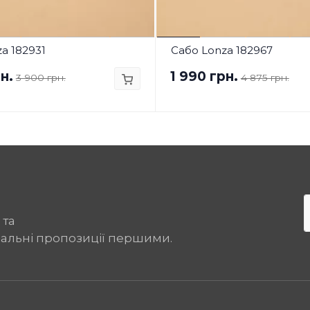
a 182931
Сабо Lonza 182967
н.
1 990 грн.
3 900 грн.
4 875 грн.
 та
іальні пропозиції першими.