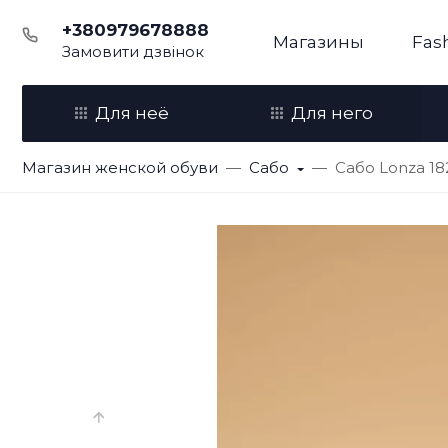
+380979678888
Магазины
Fas
Замовити дзвінок
Для неё
Для него
Магазин женской обуви
Сабо
Сабо Lonza 18