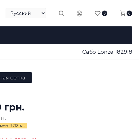
0
0
Сабо Lonza 182918
ная сетка
0 грн.
н.
номия
1 710 грн.
 товар временно