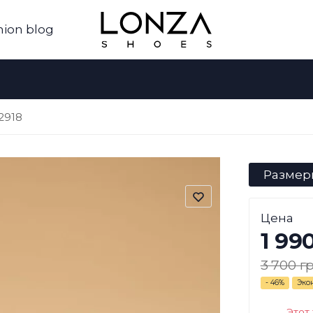
hion blog
2918
Размер
Цена
1 99
3 700 гр
- 46%
Эко
Этот