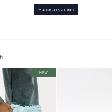
ь
NEW