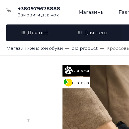
+380979678888
Магазины
Fas
Замовити дзвінок
Для неё
Для него
Магазин женской обуви
old product
Кроссовк
платежа
платежа