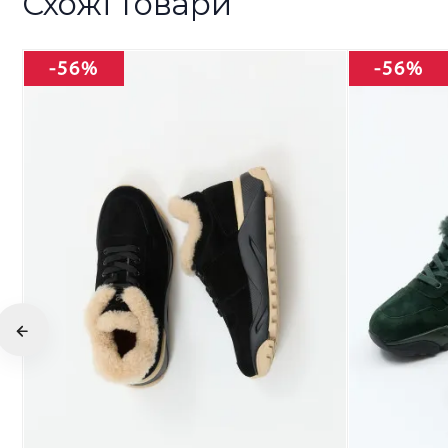
Схожі товари
-56%
-56%