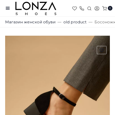
0
Магазин женской обуви
old product
Босоножки