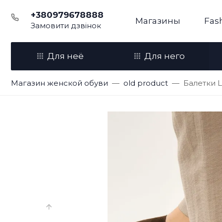
+380979678888
Магазины
Fas
Замовити дзвінок
Для неё
Для него
Магазин женской обуви
old product
Балетки L