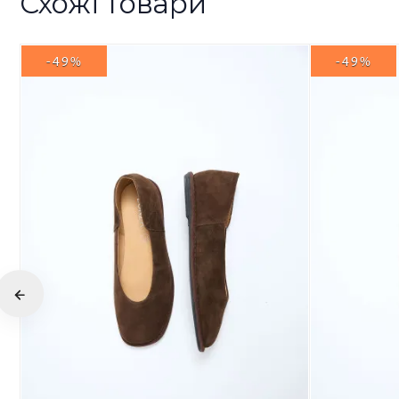
Схожі товари
-49%
-49%