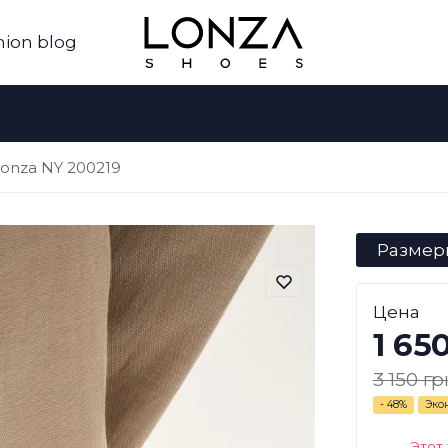
hion blog
onza NY 200219
Размер
Цена
1 65
3 150 гр
- 48%
Эко
Этот