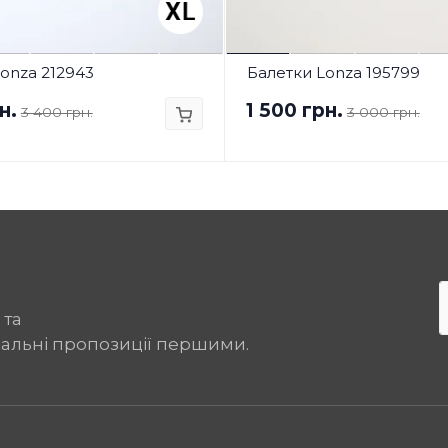
onza 212943
Балетки Lonza 195799
н.
1 500 грн.
3 400 грн.
3 000 грн.
 та
іальні пропозиції першими.