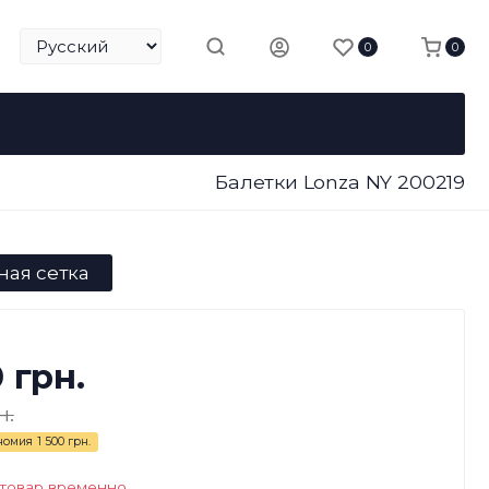
0
0
Балетки Lonza NY 200219
ная сетка
0 грн.
н.
номия
1 500 грн.
 товар временно