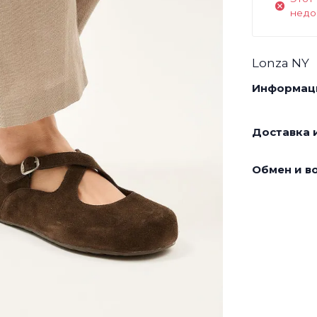
недо
Lonza NY
Информаци
Доставка и
Обмен и во