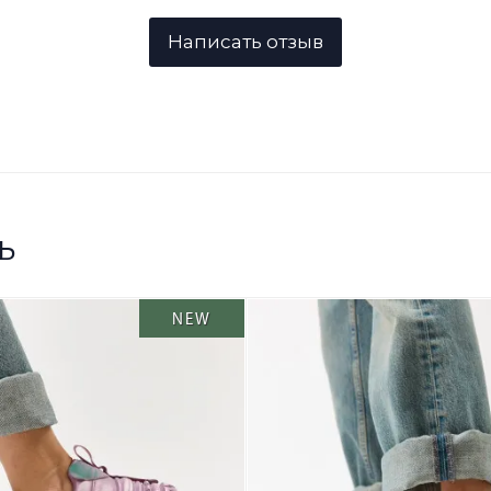
ь
NEW