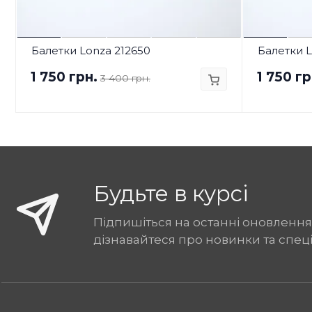
Балетки Lonza 212650
Балетки L
1 750 грн.
1 750 гр
3 400 грн.
Будьте в курсі
Підпишіться на останні оновлення
дізнавайтеся про новинки та спец