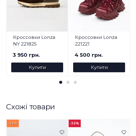
Кроссовки Lonza
Кроссовки Lonza
NY 221825
221221
3 950 грн.
4 500 грн.
Купити
Купити
Схожі товари
-20%
-50%
-