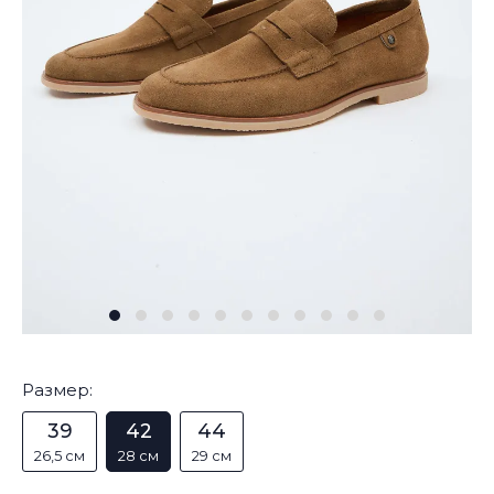
Размер:
39
42
44
26,5 см
28 см
29 см