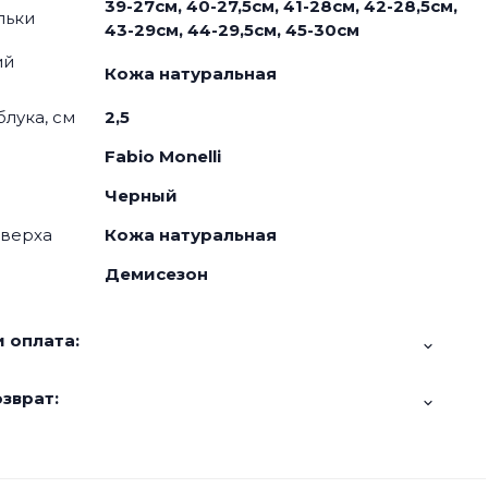
39-27см, 40-27,5см, 41-28см, 42-28,5см,
льки
43-29см, 44-29,5см, 45-30см
ий
Кожа натуральная
блука, см
2,5
Fabio Monelli
Черный
 верха
Кожа натуральная
Демисезон
 оплата:
зврат: