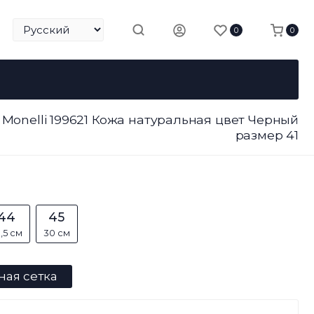
0
0
 Monelli 199621 Кожа натуральная цвет Черный
размер 41
44
45
,5 см
30 см
ная сетка