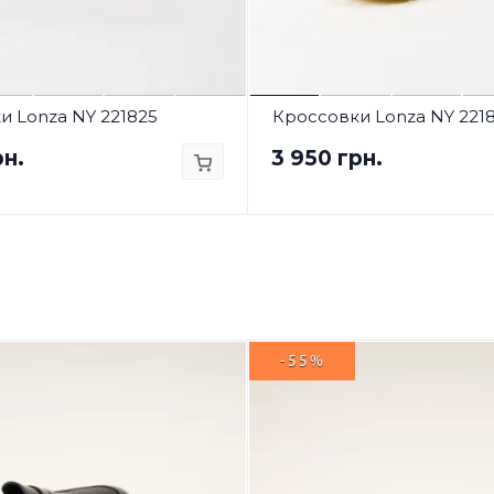
и Lonza NY 221825
Кроссовки Lonza NY 221
рн.
3 950 грн.
-55%