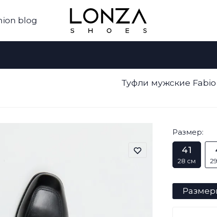
hion blog
Туфли мужские Fabio
Размер:
41
28 см
29
Размер