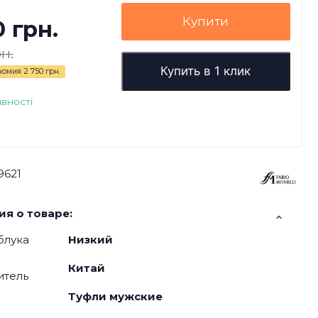
Купити
0 грн.
н.
Купить в 1 клик
номия
2 750 грн.
явності
9621
я о товаре:
блука
Низкий
Китай
итель
я
Туфли мужские