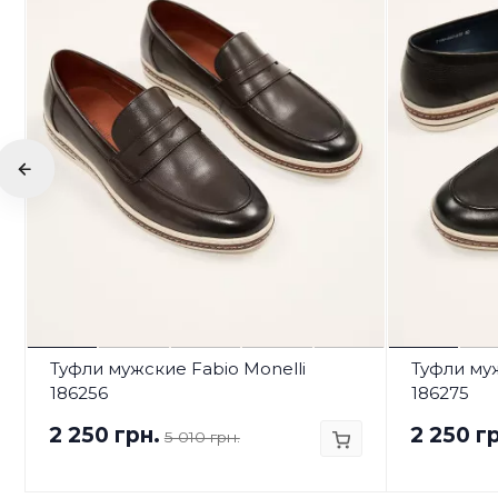
Туфли мужские Fabio Monelli
Туфли муж
186256
186275
2 250 грн.
2 250 г
5 010 грн.