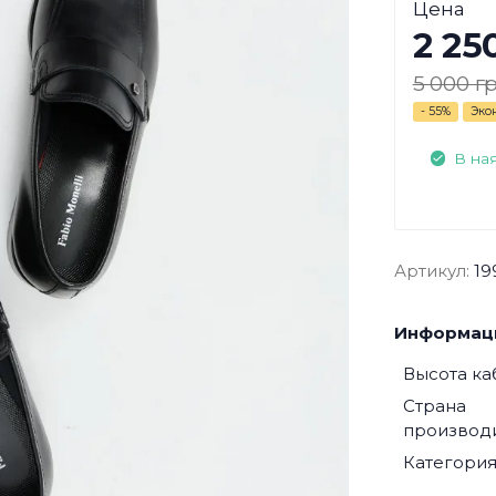
Цена
2 25
5 000 гр
- 55%
Эко
В на
Артикул:
19
Информаци
Высота ка
Страна
производ
Категори