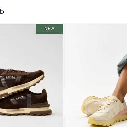
ь
NEW