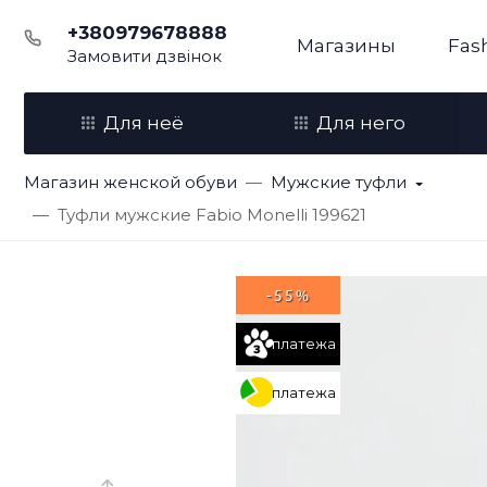
+380979678888
Магазины
Fas
Замовити дзвінок
Для неё
Для него
Магазин женской обуви
Мужские туфли
Туфли мужские Fabio Monelli 199621
-55%
платежа
платежа