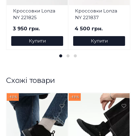
Кроссовки Lonza
Кроссовки Lonza
NY 221825
NY 221837
3 950 грн.
4 500 грн.
Купити
Купити
Схожі товари
-40%
-49%
-