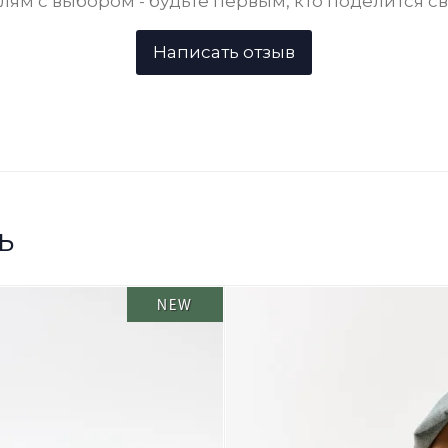
ям с выбором - будьте первым, кто поделится с
ь
NEW