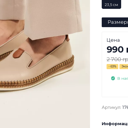
23,5 см
Размер
Цена
990 
2 700 гр
- 63%
Эко
В на
Артикул:
17
Информаци