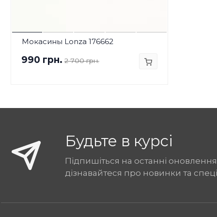
Мокасины Lonza 176662
990 грн.
2 700 грн.
Будьте в курсі
Підпишіться на останні оновлення
дізнавайтеся про новинки та спец