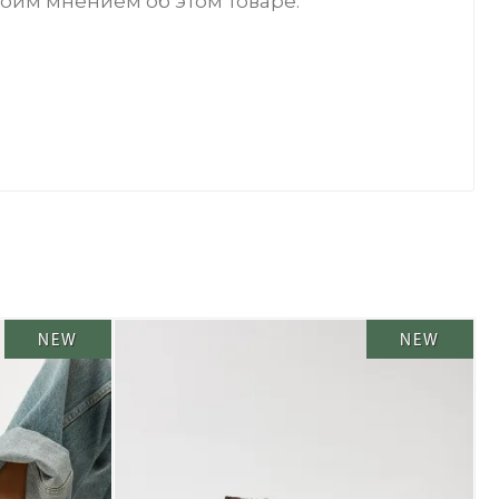
воим мнением об этом товаре.
NEW
NEW