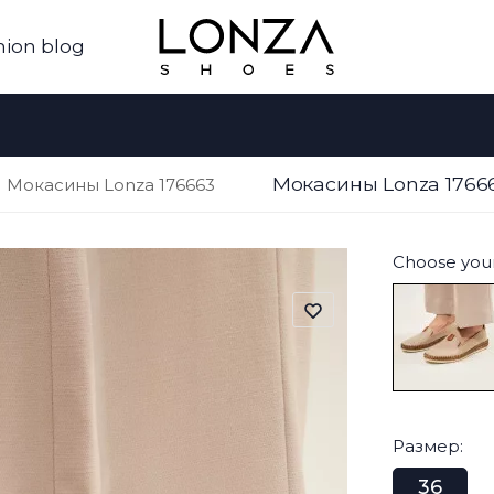
hion blog
Мокасины Lonza 1766
Мокасины Lonza 176663
Choose your
Размер:
36