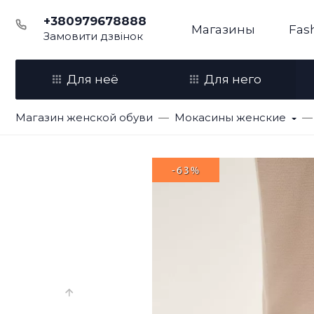
+380979678888
Магазины
Fas
Замовити дзвінок
Для неё
Для него
Магазин женской обуви
Мокасины женские
-63%