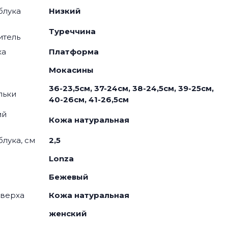
блука
Низкий
Туреччина
итель
ка
Платформа
я
Мокасины
36-23,5см, 37-24см, 38-24,5см, 39-25см,
льки
40-26см, 41-26,5см
ий
Кожа натуральная
блука, см
2,5
Lonza
Бежевый
 верха
Кожа натуральная
женский