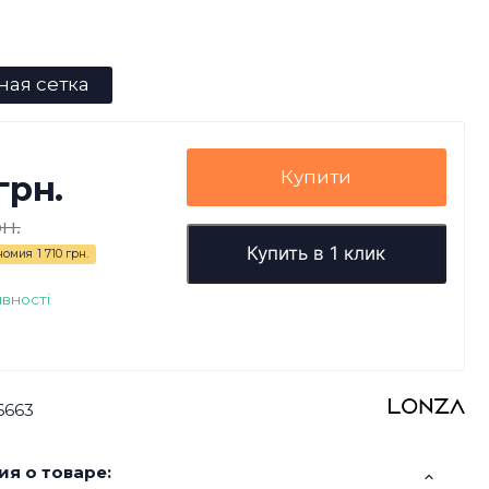
ная сетка
Купити
грн.
н.
Купить в 1 клик
номия
1 710 грн.
явності
6663
я о товаре: