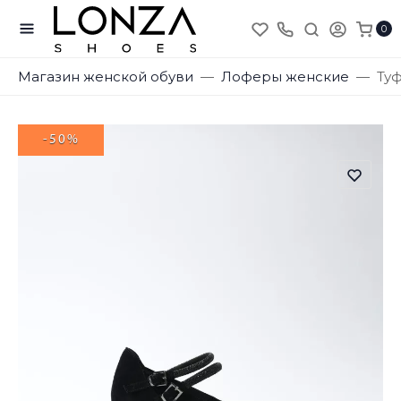
0
Магазин женской обуви
Лоферы женские
Туф
-50%