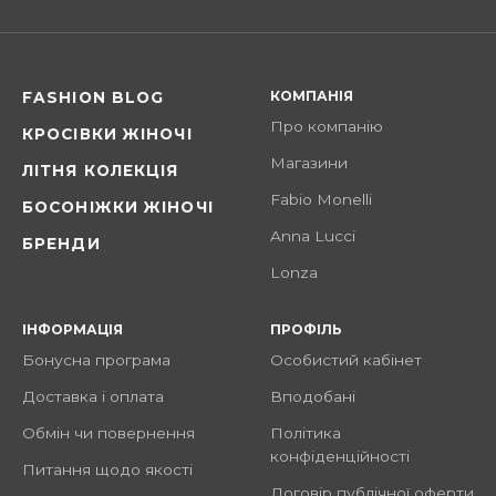
КОМПАНІЯ
FASHION BLOG
Про компанію
КРОСІВКИ ЖІНОЧІ
Магазини
ЛІТНЯ КОЛЕКЦІЯ
Fabio Monelli
БОСОНІЖКИ ЖІНОЧІ
Anna Lucci
БРЕНДИ
Lonza
ІНФОРМАЦІЯ
ПРОФІЛЬ
Бонусна програма
Особистий кабінет
Доставка і оплата
Вподобані
Обмін чи повернення
Політика
конфіденційності
Питання щодо якості
Договір публічної оферти