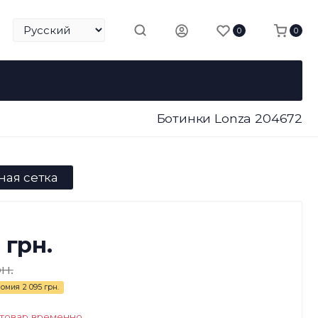
0
0
Ботинки Lonza 204672
ная сетка
 грн.
н.
номия
2 095 грн.
 товар временно