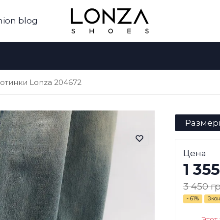
hion blog
отинки Lonza 204672
Размер
Цена
1 355
3 450 гр
- 61%
Эко
Этот