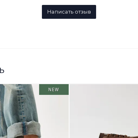
ь
NEW