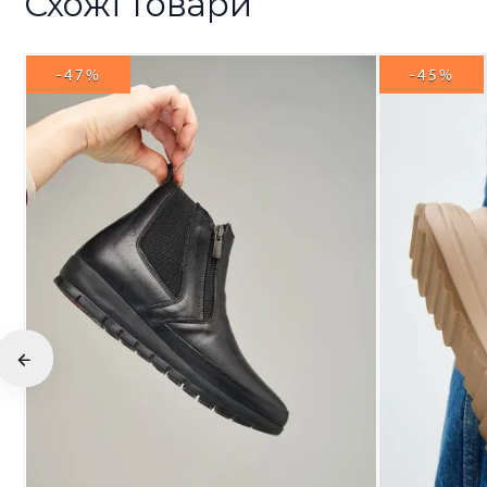
Схожі товари
-47%
-45%