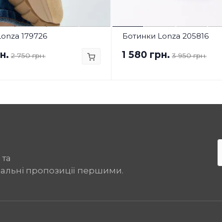
onza 179726
Ботинки Lonza 205816
н.
1 580 грн.
2 750 грн.
3 950 грн.
 та
іальні пропозиції першими.