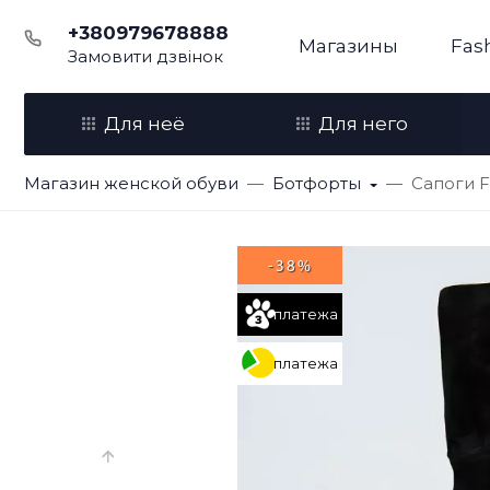
+380979678888
Магазины
Fas
Замовити дзвінок
Для неё
Для него
Магазин женской обуви
Ботфорты
Сапоги F
-38%
платежа
платежа