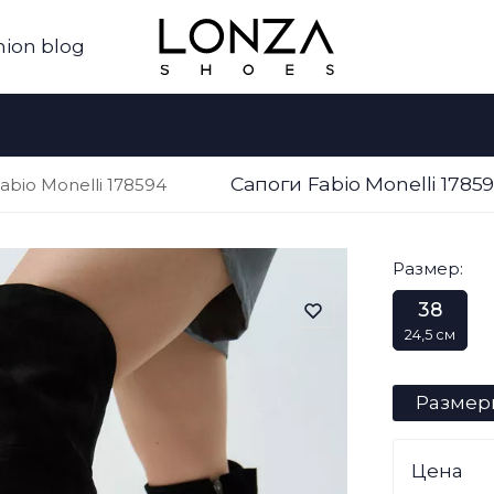
hion blog
Сапоги Fabio Monelli 178
abio Monelli 178594
Размер:
38
24,5 см
Размер
Цена