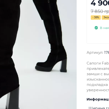
4 90
7 850 гр
- 38%
Эко
В на
Артикул:
17
Сапоги Fab
привлекате
замши с вы
изысканнос
подкладка 
уверенност
Информаци
Ширина г