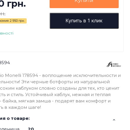
Купити
0 грн.
н.
Купить в 1 клик
номия
2 950 грн.
явності
8594
io Monelli 178594 - воплощение исключительности и
льности! Эти черные ботфорты из натуральной
соким каблуком словно созданы для тех, кто ценит
ть и стиль. Устойчивый каблук, нежная и теплая
- байка, мягкая замша - подарят вам комфорт и
ь в каждом шаге!
я о товаре:
оленища
20