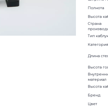
Полнота
Высота ка
Страна
производ
Тип каблу
Категори
Длина сте
Высота г
Внутренн
материал
Высота ка
Бренд
Цвет