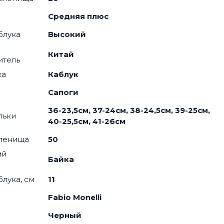
Средняя плюс
блука
Высокий
Китай
итель
ка
Каблук
я
Сапоги
36-23,5см, 37-24см, 38-24,5см, 39-25см,
льки
40-25,5см, 41-26см
оленища
50
ий
Байка
блука, см
11
Fabio Monelli
Черный