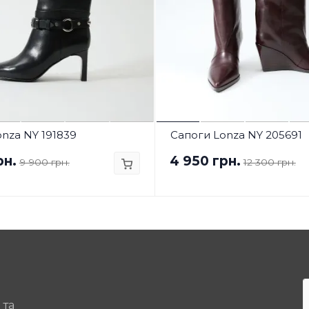
nza NY 191839
Сапоги Lonza NY 205691
рн.
4 950 грн.
9 900 грн.
12 300 грн.
 та