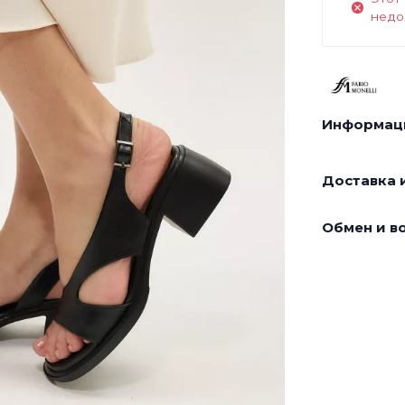
недо
Информаци
Доставка и
Обмен и во