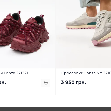
 Lonza 221221
Кроссовки Lonza NY 221
рн.
3 950 грн.