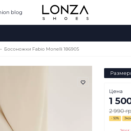
hion blog
Босоножки Fabio Monelli 186905
Размер
Цена
1 50
2 990 гр
- 50%
Эко
Этот