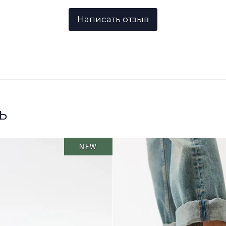
ь
NEW