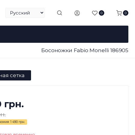
0
0
Босоножки Fabio Monelli 186905
ная сетка
0 грн.
н.
номия
1 490 грн.
 товар временно