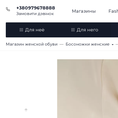
+380979678888
Магазины
Fas
Замовити дзвінок
Для неё
Для него
Магазин женской обуви
Босоножки женские