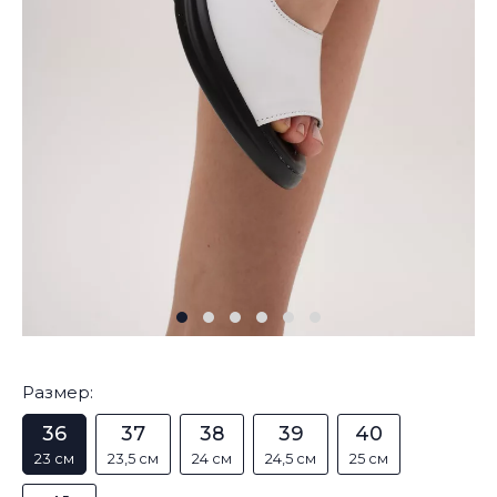
Размер:
36
37
38
39
40
23 см
23,5 см
24 см
24,5 см
25 см