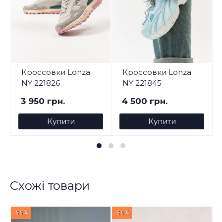
Кроссовки Lonza
Кроссовки Lonza
NY 221826
NY 221845
3 950 грн.
4 500 грн.
Купити
Купити
Схожі товари
-50%
-50%
-