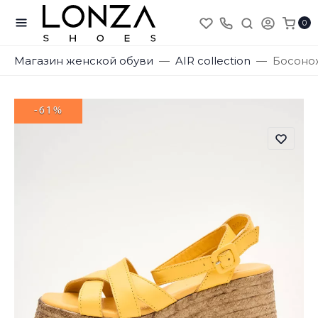
0
Магазин женской обуви
AIR collection
Босонож
-61%