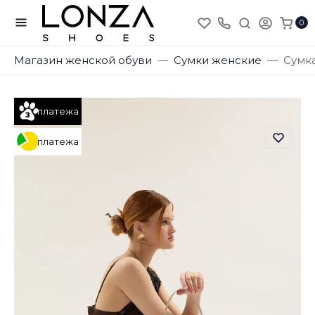
0
Магазин женской обуви
Сумки женские
Сумка
платежа
платежа