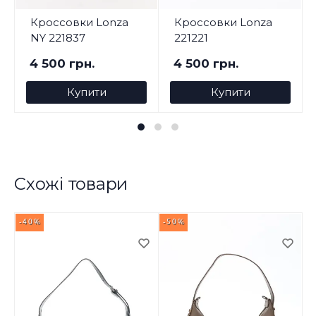
Кроссовки Lonza
Кроссовки Lonza
NY 221837
221221
4 500 грн.
4 500 грн.
Купити
Купити
Схожі товари
-40%
-50%
-