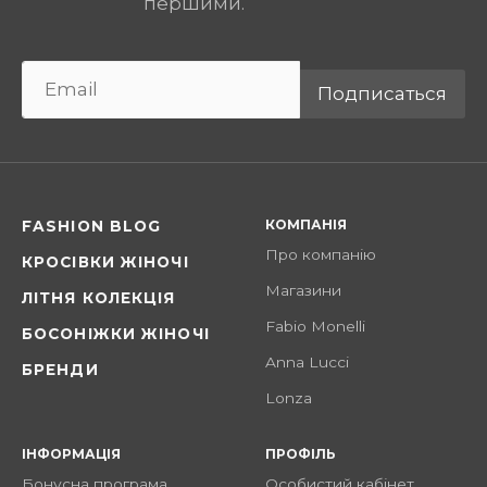
першими.
Подписаться
КОМПАНІЯ
FASHION BLOG
Про компанію
КРОСІВКИ ЖІНОЧІ
Магазини
ЛІТНЯ КОЛЕКЦІЯ
Fabio Monelli
БОСОНІЖКИ ЖІНОЧІ
Anna Lucci
БРЕНДИ
Lonza
ІНФОРМАЦІЯ
ПРОФІЛЬ
Бонусна програма
Особистий кабінет