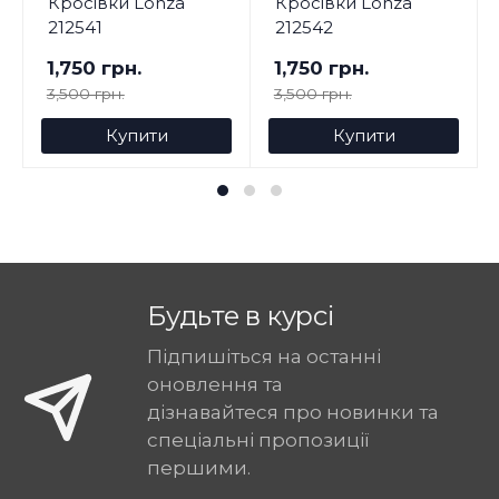
Кросівки Lonza
Кросівки Lonza
212541
212542
1,750 грн.
1,750 грн.
3,500 грн.
3,500 грн.
Купити
Купити
Будьте в курсі
Підпишіться на останні
оновлення та
дізнавайтеся про новинки та
спеціальні пропозиції
першими.