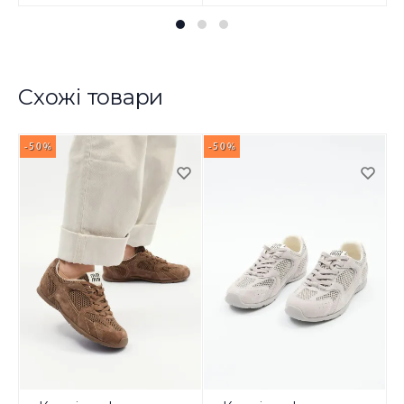
Схожі товари
-50%
-50%
-