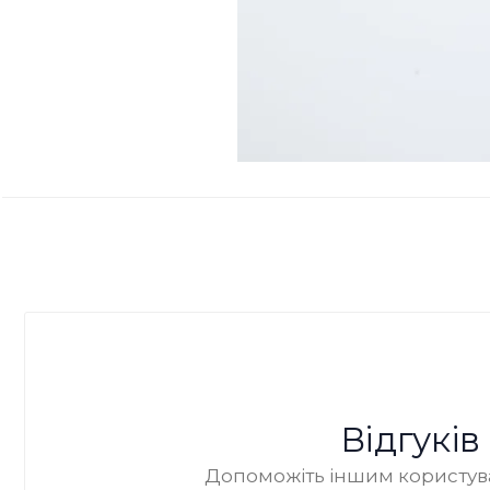
Відгукі
Допоможіть іншим користува