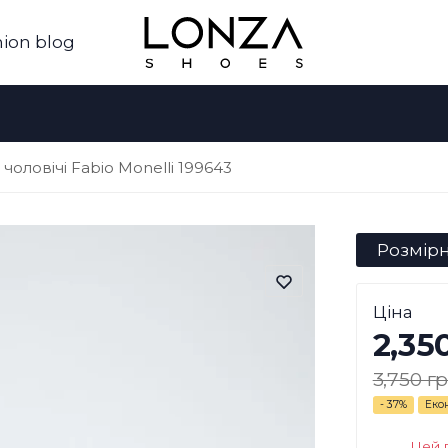
ion blog
 чоловічі Fabio Monelli 199643
Розмірн
Ціна
2,35
3,750 гр
- 37%
Еко
Цей 