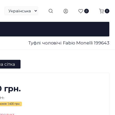
0
0
Туфлі чоловічі Fabio Monelli 199643
а сітка
0 грн.
н.
номія
1,400 грн.
продукт