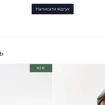
ь
NEW