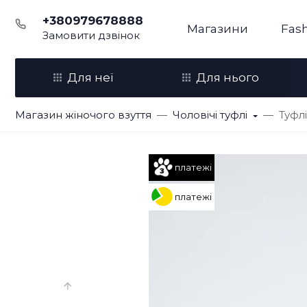
+380979678888
Магазини
Fash
Замовити дзвінок
Для неї
Для нього
Магазин жіночого взуття
Чоловічі туфлі
Туфлі
платежі
платежі