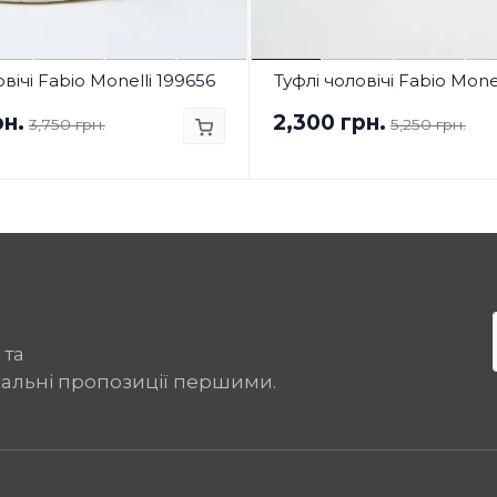
вічі Fabio Monelli 199656
Туфлі чоловічі Fabio Mone
рн.
2,300 грн.
3,750 грн.
5,250 грн.
 та
іальні пропозиції першими.