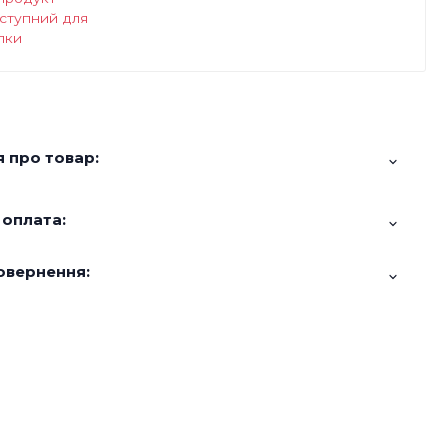
ступний для
пки
 про товар:
 оплата:
овернення: