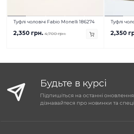
Туфлі чоловічі Fabio Monelli 186274
Туфлі чоло
2,350 грн.
2,350 г
4,700 грн.
Будьте в курсі
Підпишіться на останні оновлення
дізнавайтеся про новинки та спец